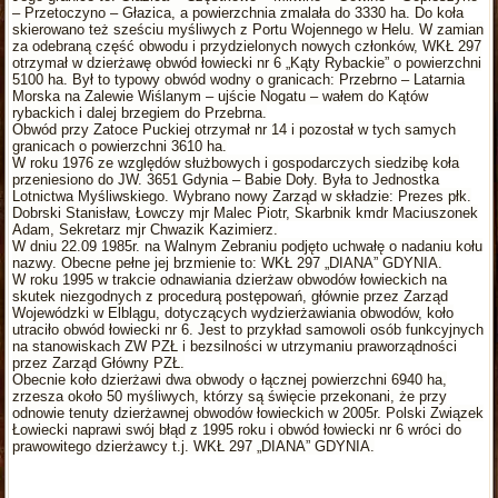
– Przetoczyno – Głazica, a powierzchnia zmalała do 3330 ha. Do koła
skierowano też sześciu myśliwych z Portu Wojennego w Helu. W zamian
za odebraną część obwodu i przydzielonych nowych członków, WKŁ 297
otrzymał w dzierżawę obwód łowiecki nr 6 „Kąty Rybackie” o powierzchni
5100 ha. Był to typowy obwód wodny o granicach: Przebrno – Latarnia
Morska na Zalewie Wiślanym – ujście Nogatu – wałem do Kątów
rybackich i dalej brzegiem do Przebrna.
Obwód przy Zatoce Puckiej otrzymał nr 14 i pozostał w tych samych
granicach o powierzchni 3610 ha.
W roku 1976 ze względów służbowych i gospodarczych siedzibę koła
przeniesiono do JW. 3651 Gdynia – Babie Doły. Była to Jednostka
Lotnictwa Myśliwskiego. Wybrano nowy Zarząd w składzie: Prezes płk.
Dobrski Stanisław, Łowczy mjr Malec Piotr, Skarbnik kmdr Maciuszonek
Adam, Sekretarz mjr Chwazik Kazimierz.
W dniu 22.09 1985r. na Walnym Zebraniu podjęto uchwałę o nadaniu kołu
nazwy. Obecne pełne jej brzmienie to: WKŁ 297 „DIANA” GDYNIA.
W roku 1995 w trakcie odnawiania dzierżaw obwodów łowieckich na
skutek niezgodnych z procedurą postępowań, głównie przez Zarząd
Wojewódzki w Elblągu, dotyczących wydzierżawiania obwodów, koło
utraciło obwód łowiecki nr 6. Jest to przykład samowoli osób funkcyjnych
na stanowiskach ZW PZŁ i bezsilności w utrzymaniu praworządności
przez Zarząd Główny PZŁ.
Obecnie koło dzierżawi dwa obwody o łącznej powierzchni 6940 ha,
zrzesza około 50 myśliwych, którzy są święcie przekonani, że przy
odnowie tenuty dzierżawnej obwodów łowieckich w 2005r. Polski Związek
Łowiecki naprawi swój błąd z 1995 roku i obwód łowiecki nr 6 wróci do
prawowitego dzierżawcy t.j. WKŁ 297 „DIANA” GDYNIA.