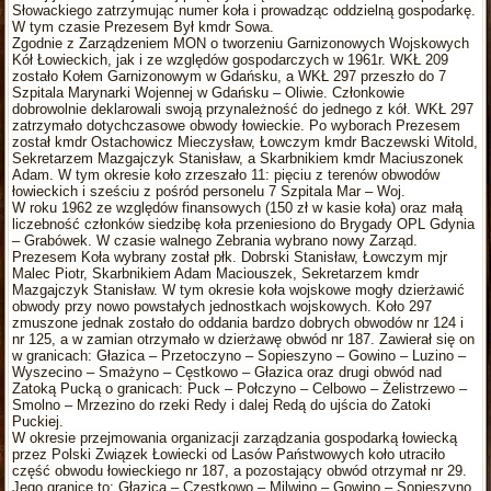
Słowackiego zatrzymując numer koła i prowadząc oddzielną gospodarkę.
W tym czasie Prezesem Był kmdr Sowa.
Zgodnie z Zarządzeniem MON o tworzeniu Garnizonowych Wojskowych
Kół Łowieckich, jak i ze względów gospodarczych w 1961r. WKŁ 209
zostało Kołem Garnizonowym w Gdańsku, a WKŁ 297 przeszło do 7
Szpitala Marynarki Wojennej w Gdańsku – Oliwie. Członkowie
dobrowolnie deklarowali swoją przynależność do jednego z kół. WKŁ 297
zatrzymało dotychczasowe obwody łowieckie. Po wyborach Prezesem
został kmdr Ostachowicz Mieczysław, Łowczym kmdr Baczewski Witold,
Sekretarzem Mazgajczyk Stanisław, a Skarbnikiem kmdr Maciuszonek
Adam. W tym okresie koło zrzeszało 11: pięciu z terenów obwodów
łowieckich i sześciu z pośród personelu 7 Szpitala Mar – Woj.
W roku 1962 ze względów finansowych (150 zł w kasie koła) oraz małą
liczebność członków siedzibę koła przeniesiono do Brygady OPL Gdynia
– Grabówek. W czasie walnego Zebrania wybrano nowy Zarząd.
Prezesem Koła wybrany został płk. Dobrski Stanisław, Łowczym mjr
Malec Piotr, Skarbnikiem Adam Maciouszek, Sekretarzem kmdr
Mazgajczyk Stanisław. W tym okresie koła wojskowe mogły dzierżawić
obwody przy nowo powstałych jednostkach wojskowych. Koło 297
zmuszone jednak zostało do oddania bardzo dobrych obwodów nr 124 i
nr 125, a w zamian otrzymało w dzierżawę obwód nr 187. Zawierał się on
w granicach: Głazica – Przetoczyno – Sopieszyno – Gowino – Luzino –
Wyszecino – Smażyno – Cęstkowo – Głazica oraz drugi obwód nad
Zatoką Pucką o granicach: Puck – Połczyno – Celbowo – Żelistrzewo –
Smolno – Mrzezino do rzeki Redy i dalej Redą do ujścia do Zatoki
Puckiej.
W okresie przejmowania organizacji zarządzania gospodarką łowiecką
przez Polski Związek Łowiecki od Lasów Państwowych koło utraciło
część obwodu łowieckiego nr 187, a pozostający obwód otrzymał nr 29.
Jego granice to: Głazica – Częstkowo – Milwino – Gowino – Sopieszyno