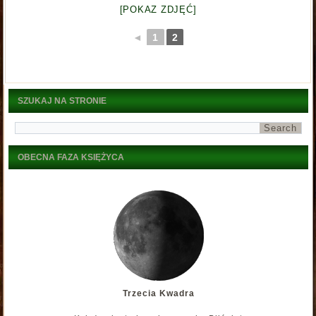
[POKAZ ZDJĘĆ]
◄
1
2
SZUKAJ NA STRONIE
OBECNA FAZA KSIĘŻYCA
Trzecia Kwadra