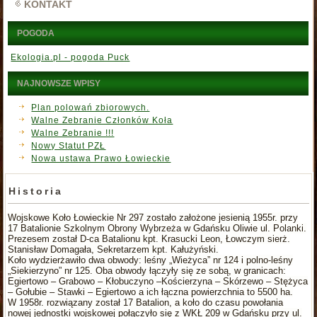
KONTAKT
POGODA
Ekologia.pl - pogoda Puck
NAJNOWSZE WPISY
Plan polowań zbiorowych.
Walne Zebranie Członków Koła
Walne Zebranie !!!
Nowy Statut PZŁ
Nowa ustawa Prawo Łowieckie
Historia
Wojskowe Koło Łowieckie Nr 297 zostało założone jesienią 1955r. przy
17 Batalionie Szkolnym Obrony Wybrzeża w Gdańsku Oliwie ul. Polanki.
Prezesem został D-ca Batalionu kpt. Krasucki Leon, Łowczym sierż.
Stanisław Domagała, Sekretarzem kpt. Kałużyński.
Koło wydzierżawiło dwa obwody: leśny „Wieżyca” nr 124 i polno-leśny
„Siekierzyno” nr 125. Oba obwody łączyły się ze sobą, w granicach:
Egiertowo – Grabowo – Kłobuczyno –Kościerzyna – Skórzewo – Stężyca
– Gołubie – Stawki – Egiertowo a ich łączna powierzchnia to 5500 ha.
W 1958r. rozwiązany został 17 Batalion, a koło do czasu powołania
nowej jednostki wojskowej połączyło się z WKŁ 209 w Gdańsku przy ul.