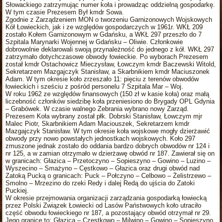
Słowackiego zatrzymując numer koła i prowadząc oddzielną gospodarkę.
W tym czasie Prezesem Był kmdr Sowa.
Zgodnie z Zarządzeniem MON o tworzeniu Garnizonowych Wojskowych
Kół Łowieckich, jak i ze względów gospodarczych w 1961r. WKŁ 209
zostało Kołem Garnizonowym w Gdańsku, a WKŁ 297 przeszło do 7
Szpitala Marynarki Wojennej w Gdańsku – Oliwie. Członkowie
dobrowolnie deklarowali swoją przynależność do jednego z kół. WKŁ 297
zatrzymało dotychczasowe obwody łowieckie. Po wyborach Prezesem
został kmdr Ostachowicz Mieczysław, Łowczym kmdr Baczewski Witold,
Sekretarzem Mazgajczyk Stanisław, a Skarbnikiem kmdr Maciuszonek
Adam. W tym okresie koło zrzeszało 11: pięciu z terenów obwodów
łowieckich i sześciu z pośród personelu 7 Szpitala Mar – Woj.
W roku 1962 ze względów finansowych (150 zł w kasie koła) oraz małą
liczebność członków siedzibę koła przeniesiono do Brygady OPL Gdynia
– Grabówek. W czasie walnego Zebrania wybrano nowy Zarząd.
Prezesem Koła wybrany został płk. Dobrski Stanisław, Łowczym mjr
Malec Piotr, Skarbnikiem Adam Maciouszek, Sekretarzem kmdr
Mazgajczyk Stanisław. W tym okresie koła wojskowe mogły dzierżawić
obwody przy nowo powstałych jednostkach wojskowych. Koło 297
zmuszone jednak zostało do oddania bardzo dobrych obwodów nr 124 i
nr 125, a w zamian otrzymało w dzierżawę obwód nr 187. Zawierał się on
w granicach: Głazica – Przetoczyno – Sopieszyno – Gowino – Luzino –
Wyszecino – Smażyno – Cęstkowo – Głazica oraz drugi obwód nad
Zatoką Pucką o granicach: Puck – Połczyno – Celbowo – Żelistrzewo –
Smolno – Mrzezino do rzeki Redy i dalej Redą do ujścia do Zatoki
Puckiej.
W okresie przejmowania organizacji zarządzania gospodarką łowiecką
przez Polski Związek Łowiecki od Lasów Państwowych koło utraciło
część obwodu łowieckiego nr 187, a pozostający obwód otrzymał nr 29.
Jego granice to: Głazica – Częstkowo – Milwino – Gowino – Sopieszyno