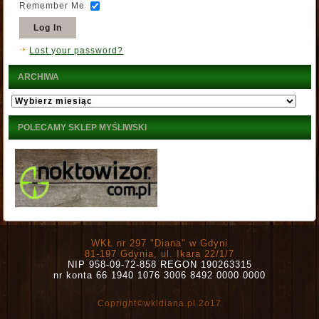
Remember Me
Lost your password?
ARCHIWA
Archiwa
POLECAMY SKLEP MYŚLIWSKI
WKŁ nr 297 "Diana" w Gdyni
81-197 Gdynia, ul. Ikara 22/1/7
NIP 958-09-72-858 REGON 190263315
nr konta 66 1940 1076 3006 8492 0000 0000
Copright©wkldiana.pl 2o17