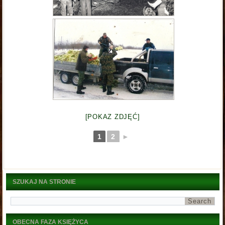
[POKAZ ZDJĘĆ]
1
2
►
SZUKAJ NA STRONIE
OBECNA FAZA KSIĘŻYCA