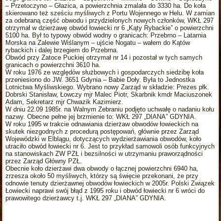
– Przetoczyno – Głazica, a powierzchnia zmalała do 3330 ha. Do koła
skierowano też sześciu myśliwych z Portu Wojennego w Helu. W zamian
za odebraną część obwodu i przydzielonych nowych członków, WKŁ 297
otrzymał w dzierżawę obwód łowiecki nr 6 „Kąty Rybackie” o powierzchni
5100 ha. Był to typowy obwód wodny o granicach: Przebrno – Latarnia
Morska na Zalewie Wiślanym – ujście Nogatu – wałem do Kątów
rybackich i dalej brzegiem do Przebrna.
Obwód przy Zatoce Puckiej otrzymał nr 14 i pozostał w tych samych
granicach o powierzchni 3610 ha.
W roku 1976 ze względów służbowych i gospodarczych siedzibę koła
przeniesiono do JW. 3651 Gdynia – Babie Doły. Była to Jednostka
Lotnictwa Myśliwskiego. Wybrano nowy Zarząd w składzie: Prezes płk.
Dobrski Stanisław, Łowczy mjr Malec Piotr, Skarbnik kmdr Maciuszonek
Adam, Sekretarz mjr Chwazik Kazimierz.
W dniu 22.09 1985r. na Walnym Zebraniu podjęto uchwałę o nadaniu kołu
nazwy. Obecne pełne jej brzmienie to: WKŁ 297 „DIANA” GDYNIA.
W roku 1995 w trakcie odnawiania dzierżaw obwodów łowieckich na
skutek niezgodnych z procedurą postępowań, głównie przez Zarząd
Wojewódzki w Elblągu, dotyczących wydzierżawiania obwodów, koło
utraciło obwód łowiecki nr 6. Jest to przykład samowoli osób funkcyjnych
na stanowiskach ZW PZŁ i bezsilności w utrzymaniu praworządności
przez Zarząd Główny PZŁ.
Obecnie koło dzierżawi dwa obwody o łącznej powierzchni 6940 ha,
zrzesza około 50 myśliwych, którzy są święcie przekonani, że przy
odnowie tenuty dzierżawnej obwodów łowieckich w 2005r. Polski Związek
Łowiecki naprawi swój błąd z 1995 roku i obwód łowiecki nr 6 wróci do
prawowitego dzierżawcy t.j. WKŁ 297 „DIANA” GDYNIA.