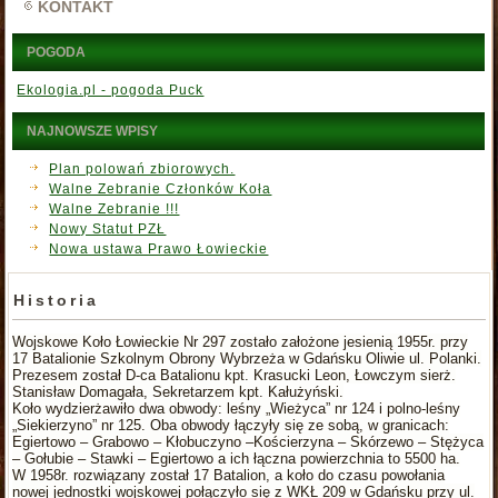
KONTAKT
POGODA
Ekologia.pl - pogoda Puck
NAJNOWSZE WPISY
Plan polowań zbiorowych.
Walne Zebranie Członków Koła
Walne Zebranie !!!
Nowy Statut PZŁ
Nowa ustawa Prawo Łowieckie
Historia
Wojskowe Koło Łowieckie Nr 297 zostało założone jesienią 1955r. przy
17 Batalionie Szkolnym Obrony Wybrzeża w Gdańsku Oliwie ul. Polanki.
Prezesem został D-ca Batalionu kpt. Krasucki Leon, Łowczym sierż.
Stanisław Domagała, Sekretarzem kpt. Kałużyński.
Koło wydzierżawiło dwa obwody: leśny „Wieżyca” nr 124 i polno-leśny
„Siekierzyno” nr 125. Oba obwody łączyły się ze sobą, w granicach:
Egiertowo – Grabowo – Kłobuczyno –Kościerzyna – Skórzewo – Stężyca
– Gołubie – Stawki – Egiertowo a ich łączna powierzchnia to 5500 ha.
W 1958r. rozwiązany został 17 Batalion, a koło do czasu powołania
nowej jednostki wojskowej połączyło się z WKŁ 209 w Gdańsku przy ul.